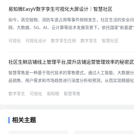
易知微EasyV数字孪生可视化大屏设计｜智慧社区
如今，高空抛物、消防车道占用等事件频频发生，社区生活的安全问
网、大数据、5G、AI、云计算等技术发展背景下，依托国家“新基
智能化建设已是大势所趋。依靠EasyV数字孪生可视化平台，将传
可视化
可视化设计
数字孪生应用
数字孪生
智慧社区
社区可视化大屏”，实现一张智“网”管全域，打造专业、高效的社区
社区物业管理、公共服务
社区生鲜店铺线上管理平台,提升店铺运营管理效率的秘密
智慧零售是一种基于现代技术的零售模式，通过人工智能、大数据分
品销售、用户需求和市场趋势进行深度分析和预测，从而实现精细化
以优化商品的库存管理和运营效率，还可以提升用户的购物体验和满
数字孪生
可视化
易知微
智慧零售
和系统之间可以实现信息共享和智能联动，从而实现全程自动化和无
升销售效率和用户体验，还可以为零
相关主题