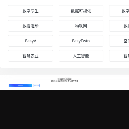
数字孪生
数据可视化
数
数据驱动
物联网
数
EasyV
EasyTwin
空
智慧农业
人工智能
智
轻松设计高效搭建
减少3倍设计改稿与开发运维工作量
免费创作
预约演示