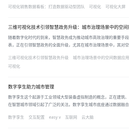
实时定位问题，更谈不上预测与预警。随着渠道多元化、客户生命周
可视化销售数据看板：打造数据驱动型团队
可视化
可视化大屏
刷新、可层层下钻、可统一认知的可视化销售数据看板，将数据变成
为、驱动增长。
三维可视化技术引领智慧政务升级：城市治理场景中的空间
随着数字化时代的到来，智慧政务成为推动城市高效治理的重要手段
表，正在引领智慧政务的全面升级，尤其在城市治理场景中，其对空
和价值。三维可视化技术通过构建逼真的三维模型，将复杂的空间数
三维可视化技术引领智慧政务升级
城市治理场景中的空间数据应
市治理中，空间数据是核心要素，涵盖了城市的地理信息、建筑物布
可视化
统的二维数据呈现方式往往难以全面
数字孪生助力城市管理
数字孪生这个起源于工业领域大型装备虚拟制造的概念，正在建筑、
在智慧城市领域引起了广泛的关注。数字孪生城市底座通过数据融合
结构为立体且相互关联的钻石结构，提升了数据维度，使数据组织方
数字孪生
交互配置
easy v
互联网
云大脑
理世界的人、物、事件等所有要素数字化，在网络空间再造一个与之
的实体世界与信息维度上的虚拟世