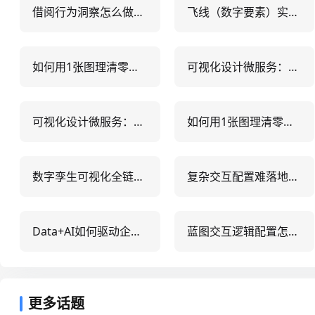
借阅行为洞察怎么做？5个数据可视化方案驱动图书馆精准运营
飞线（数字要素）实战指南：5大应用场景+3类避坑策略，提升数据可视化决策效率
如何用1张图理清零售客户-产品-物流关系可视化？3大实战案例解析
可视化设计微服务：5大实战方案解决分布式系统架构难题
可视化设计微服务：5大落地难题与3步高效实施方案
如何用1张图理清零售客户-产品-物流关系可视化？3大实战案例解析
数字孪生可视化全链路服务：5大核心能力+3步落地指南
复杂交互配置难落地？5大行业实战案例+配置效率提升300%方法论
Data+AI如何驱动企业智能决策？5个落地场景与数据可视化实战指南
蓝图交互逻辑配置怎么做？5步实现高效可视化配置与零代码联动
更多话题