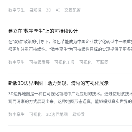
集了20多个视频案例，并进行了编译，通过本文集中进行展示和介
数字孪生
易知微
3D
AI
交互配置
数字孪生技术的应用，首先需要对实物对象建立各类数字孪生模型，
生；然后将物联网和传感器采
建立在“数字孪生”上的可持续设计
在“双碳”政策的引导下，绿色节能成为中国企业数字化转型中一项
都更加注重可持续性。“数字孪生”为可持续性目标的实现提供了更
中国共进的过程中也积极履行和本土企业一样的责任，通过数字孪生
数字孪生
可持续发展
可视化工具
可视化
互联网
工业而言，已经是必不可少的技术之一。从设计开始，数字孪生即可
划、任务澄清、初始设计、细节设
新版3D边界地图｜助力美观、清晰的可视化展示
3D边界地图是一种在可视化领域中广泛应用的技术。通过使用该技
观而清晰的方式展现出来。这种地图形态逼真，能够模拟真实世界的
使得使用者能够更好地理解和分析地理环境。这种地图可以应用于多
数字孪生
可视化
3D边界地图
易知微
图可以帮助规划者更好地了解城市地形，从而提供更准确的规划方案
拟旅游体验，使游客们在未出行之前