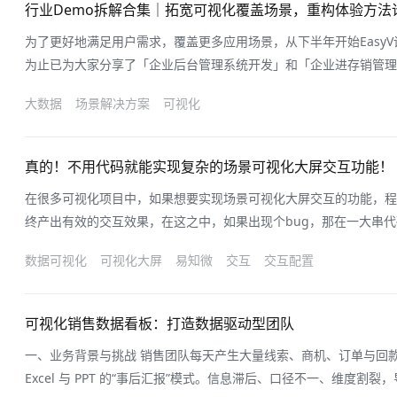
行业Demo拆解合集｜拓宽可视化覆盖场景，重构体验方法
为了更好地满足用户需求，覆盖更多应用场景，从下半年开始Easy
为止已为大家分享了「企业后台管理系统开发」和「企业进存销管理
续还将持续为大家提供可视化的应用场景和方案。除了该专栏外，易
大数据
场景解决方案
可视化
众号的「行业Demo拆解」专栏也在每周持续更新可视化复用方法
率，让模板复用不再是难题。下
真的！不用代码就能实现复杂的场景可视化大屏交互功能！
在很多可视化项目中，如果想要实现场景可视化大屏交互的功能，程
终产出有效的交互效果，在这之中，如果出现个bug，那在一大串代码
必然是一件让人头疼的事情。难道就没有一种不用敲代码就能实现场
数据可视化
可视化大屏
易知微
交互
交互配置
欸，还真有！来EasyV低代码可视化平台就能实现～一、什么是交
里还是给大家介绍一下交
可视化销售数据看板：打造数据驱动型团队
一、业务背景与挑战 销售团队每天产生大量线索、商机、订单与回款数据，但多数企业仍停留在周报、
Excel 与 PPT 的“事后汇报”模式。信息滞后、口径不一、维度割