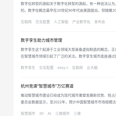
数字化转型的源起关于数字化转型的源起，有一种说法认为
的。数字化概念最早在20世纪90年代由美国提出，但随着2
到2012年左右，数字化转型的概念开始明确，2015年左
互联网
交互配置
人工智能
产业数字化
发布会
应用该概念。例如谷歌认为数字化转型是企业利用新技术重
的关系，涵盖了现代化改
数字孪生助力城市管理
数字孪生这个起源于工业领域大型装备虚拟制造的概念，正
在智慧城市领域引起了广泛的关注。数字孪生城市底座通过
结构为立体且相互关联的钻石结构，提升了数据维度，使数
数字孪生
交互配置
easy v
互联网
云大脑
理世界的人、物、事件等所有要素数字化，在网络空间再造一
的实体世界与信息维度上的虚拟世
杭州竞速“智慧城市”万亿赛道
推动智慧城市建设已经成为现代城市重塑发展新优势、抢占
委员会数据显示，至2022年，预计中国智慧城市市场规模达到
市市场容量已成为万亿级赛道。近日，天眼查研究院发布《2
智慧城市
3D
AI
三维城市
三维
下简称报告）显示，中国智慧城市已有900余个，在战略、