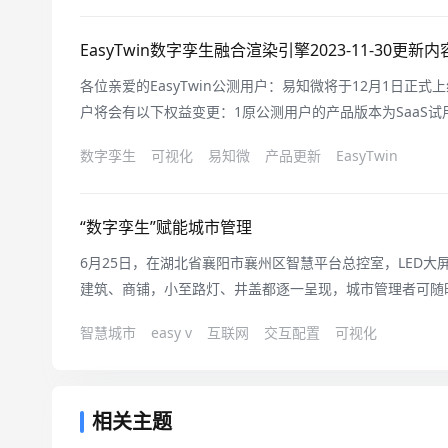
可进行直接的拖拽调整位置（如想调节
EasyTwin数字孪生融合渲染引擎2023-11-30更新内
各位亲爱的EasyTwin公测用户：易知微将于12月1日正式上线
户将会有以下权益变更：1原公测用户的产品版本为SaaS
新建，仅可编辑；2原公测用户试用有效期将统一截止12月15日0
数字孪生
可视化
易知微
产品更新
EasyTwin
权限同步到期。3若有产品延期需求，可联系相应的对接人员或拨打
“数字孪生”赋能城市管理
6月25日，在湖北省襄阳市襄州区智慧平台总控室，LED大
建筑、商铺，小至路灯、井盖都逐一呈现，城市管理者可随
是湖北省首个5G智慧城管“数字孪生”三维全景平台。平台
智慧城市
easy v
互联网
交互配置
可视化
进技术，整合多渠道信息资源，将城区按比例进行三维真实
个城市管理模块分布其中
相关主题