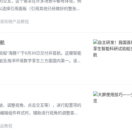
的交互，这个需求在许多场景中都有体现，例
可以选择引用面板（引用其他已经做好的整张页
你需求啦～一、引用面板交互1.1 引用面板
易知微产品教程
ps：要注意引用的原面板的大小是否和本页
航
“海豚1”于6月30日交付并首航。这艘智能
舶及海洋环境数字孪生三方面国内第一。该科
合校外多家业内优势单位和校内多个涉船海学
吨，实现了船舶总体、动力、电力、推进、导
放、调整视角、点击交互等），进行配置项的
在编辑组件样式时，辅助进行视角的调整查
进入交互模式，交互模式打开后，可交互类组
品教程
，同时，可进行配置项的调节。但是此时，不