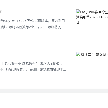
容
EasyTwin SaaS正式/试用版本，原公测用
试用版，限制场景数为2个，若超出限制将无法
点，如EasyV企业空间到期则EasyTwin
400-8505-90
屏上显示着一座“虚拟襄州”，城区大到道路、
时进行管理调度。、襄州区智慧城市管理平台
依托建筑信息模型、地理信息系统、物联网等先
还原。综合执法、交通管理、环卫监督等21