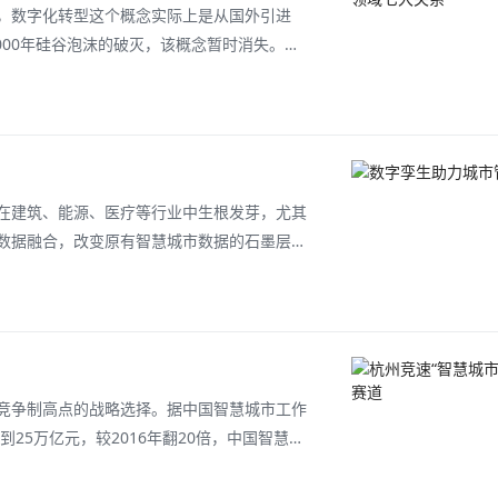
，数字化转型这个概念实际上是从国外引进
000年硅谷泡沫的破灭，该概念暂时消失。直
右，许多国外的信息技术和软件公司开始大规模
新设计和重新定义与客户、员工以及合作伙伴
在建筑、能源、医疗等行业中生根发芽，尤其
数据融合，改变原有智慧城市数据的石墨层级
据组织方式更接近现实世界。数字孪生是将物
个与之对应的“虚拟世界”，形成物理维度上
竞争制高点的战略选择。据中国智慧城市工作
25万亿元，较2016年翻20倍，中国智慧城
022中国智慧城市建设发展洞察报告》 （以
技术创新、社区、民生、政务管理、人文旅游