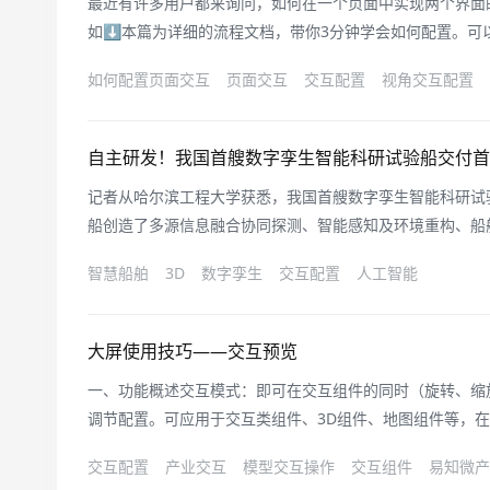
最近有许多用户都来询问，如何在一个页面中实现两个界面
如⬇️本篇为详细的流程文档，带你3分钟学会如何配置。
面），或者也可以选择动态面板（局部的展示界面切换），看
如何配置页面交互
页面交互
交互配置
视角交互配置
配置添加【引用面板】组件，引用所需要的另外两个页面。
面的大小相匹配，不然可能会
自主研发！我国首艘数字孪生智能科研试验船交付首
记者从哈尔滨工程大学获悉，我国首艘数字孪生智能科研试验船
船创造了多源信息融合协同探测、智能感知及环境重构、船
研试验船由哈尔滨工程大学智能科学与工程学院科研团队联
智慧船舶
3D
数字孪生
交互配置
人工智能
院自主研发，历时3年建造完成，船长25米，排水量100
航、操控、船岸等一体化系
大屏使用技巧——交互预览
一、功能概述交互模式：即可在交互组件的同时（旋转、缩
调节配置。可应用于交互类组件、3D组件、地图组件等，
看。二、使用流程（1）打开页面右下角的交互按钮，即可
交互配置
产业交互
模型交互操作
交互组件
易知微产
件以及3D组件等可进行点击交互操作，以及视角旋转操作