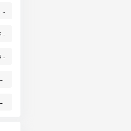
复杂交互配置太难？5大实战策略让低代码平台高效落地
复杂交互配置太难搞？5个实战技巧让配置效率提升300%
蓝图交互逻辑配置怎么做？5步实现高效可视化配置（含实战案例）
数据如何驱动企业决策？10个真实应用场景与可视化落地指南
数据如何提升企业决策效率？5大实战应用场景解析