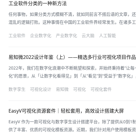
工业软件分类的一种新方法
任何事物，如果分类方式模糊不清，就如同前言不搭后语的文章，还
混乱的逻辑打败。这种事情在中国的工业软件界经常发生。在诸多工
中，槽点满满的工业软件分类，如同报告和文献的疤痕，既不美观，
工业软件
企业数字化
产业数字化
云大脑
人工智能
蒂固、无从下手，于是只能选择“一叶障目不见泰山”。今天我们就
分类到底该什么样？一、原有工业软
易知微2022设计年鉴（上）——精选多行业可视化项目作
2022年，我们在数字化浪潮中不断眺望和探索，并始终秉持着“让
化”的愿景，从「让数字化看得见」到「从“看见”到“受益于”数字化
户提供优质的设计服务体验。易知微设计团队在过去的一年中，凭借
数字孪生
可视化设计
易知微
可视化
可视化套件
能力，累积了大量忠实的设计粉丝们，作品接连火到站酷首页推荐，
化项目、内容市场、产品
EasyV可视化资源套件｜轻松套用，高效设计搭建大屏
EasyV 作为一款可视化与数字孪生设计搭建平台，除了提供从0到
供了丰富、优质的可视化模板资源。近期，我们针对用户使用模板资