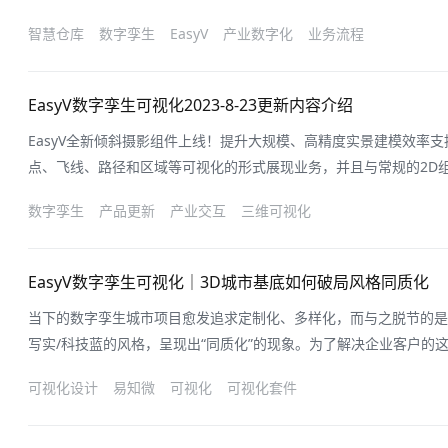
监视实物仓库的状态、优化仓库的管理和运营、预测异常情况和提高
智慧仓库
数字孪生
EasyV
产业数字化
业务流程
方案变得越来越复杂，工具对于在可用性、有效性和投资回报方面规
要。虽然3D模型、仿真和电子表
EasyV数字孪生可视化2023-8-23更新内容介绍
EasyV全新倾斜摄影组件上线！提升大规模、高精度实景建模效率支
点、飞线、路径和区域等可视化的形式展现业务，并且与常规的2D组
互。尊享版用户可直接创建使用喔！使用教程详见👉🏻
数字孪生
产品更新
产业交互
三维可视化
https://dtstack.yuque.com/easyv/il3lgc/slc1k47x
描二维码即可生
EasyV数字孪生可视化｜3D城市基底如何破局风格同质化
当下的数字孪生城市项目愈发追求定制化、多样化，而与之脱节的是
写实/科技蓝的风格，呈现出“同质化”的现象。为了解决企业客户的这
们做了本次数字孪生 3D 城市基底风格的探索，在“五一”前设计并推
可视化设计
易知微
可视化
可视化套件
给企业客户和设计师们一些不一样的启发。作品中展示的 3D 城市
场，感兴趣的朋