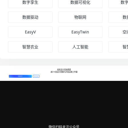
数字孪生
数据可视化
数
数据驱动
物联网
数
EasyV
EasyTwin
空
智慧农业
人工智能
智
轻松设计高效搭建
减少3倍设计改稿与开发运维工作量
免费创作
预约演示
微信扫码关注公众号