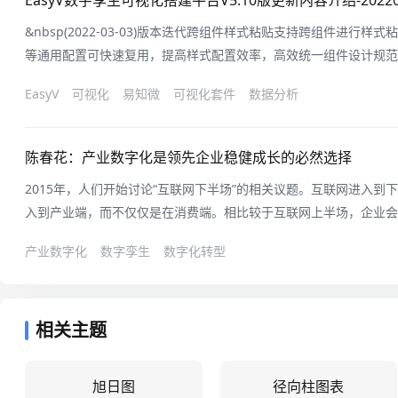
EasyV数字孪生可视化搭建平台V5.10版更新内容介绍-20220
&nbsp(2022-03-03)版本迭代跨组件样式粘贴支持跨组件进行
等通用配置可快速复用，提高样式配置效率，高效统一组件设计规范
【command+option+c】/【ctrl+alt+c】复制源样式，选
EasyV
可视化
易知微
可视化套件
数据分析
【command+option+v】/【ctrl+alt+v】粘贴样式双击编辑文本
陈春花：产业数字化是领先企业稳健成长的必然选择
2015年，人们开始讨论“互联网下半场”的相关议题。互联网进入
入到产业端，而不仅仅是在消费端。相比较于互联网上半场，企业会
的改变都发生在消费端，即消费互联网，直接带来了零售业巨大的变
产业数字化
数字孪生
数字化转型
传统零售业。但那个时候，产业端和制造端还未遇到根本性的挑战。
打通成为现实，线上企业开始
相关主题
旭日图
径向柱图表