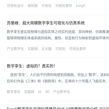
可视化主题资源套件，第三期上线了「琥珀」和「冰川蓝」两个主题
可视化设计
易知微
可视化
可视化套件
EasyV
示介绍。资源主题目前已覆盖颜色规范、文字、地图、图表、装饰等
的各类组件，降低设计难度，
苏奎峰：超大规模数字孪生可视化与仿真系统
数字孪生是实现物理与虚拟实体之间实时连接、双向映射、仿真推演
能够将物理实体或系统的结构、属性、状态和行为映射到虚拟环境中
察、理解、认识、控制和改造物理世界提供了一种有效的技术手段。
产业数字化
互联网
云大脑
可视化
可视化套件
是数字孪生技术体系的核心环节，在科学研究、生产制造中起着至关
研究，大型工程设计，生产制造等领
数字孪生：虚拟的？真实的！
提到“孪生”，人们会不约而同地想到双胞胎，但加上“数字”，该如
在科幻作品《三体》和《钢铁侠》中，在神舟十六号载人飞船任务、
未来，数字孪生还将在航天、船舶、飞机、医疗、智慧城市等领域得
数字孪生
互联网
AI
3D
产业数字化
和体力劳动强度，显著提高生产安全性和效率。01.从科幻作品中
或许，我们能从科幻作品中通