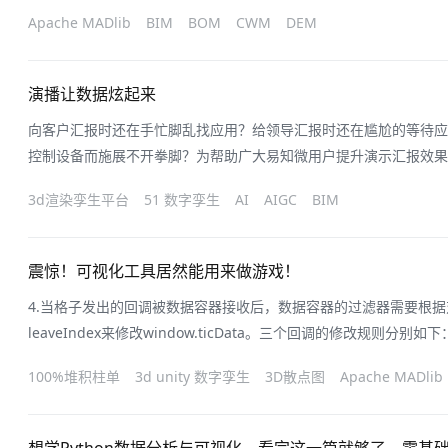
忧农业生产。该模板为尊享版，如需进入编辑可联系客户顾问，或下
Apache MADlib
BIM
BOM
CWM
DEM
校园该大屏运用EasyTwin数字孪生融合渲染场景，以3D校区模
备维护、安全管理四大角
演播让数据炫起来
向客户汇报时还在手忙脚乱找应用？给领导汇报时还在尴尬的等待应
控制设备而施展不开拳脚？为帮助广大易知微用户提升演示汇报效果，
了「数字演播厅」功能。PART1 什么是数字演播厅？全新的Easy
3d渲染孪生平台
51 数字孪生
AI
AIGC
BIM
景，让用户在业务复盘、项目汇报、领导参观等多种演示场景下能够
字大屏。为保障在关
震惊！可视化工具居然能用来做游戏！
4.当格子发出的回调被数据容器接收后，数据容器的过滤器需要根据对应的 i
leaveIndex来修改window.ticData。三个回调的修改规则分别如下
下标的格子，如果该格子的数据为1（1表示之前鼠标在该格子上悬
100%堆积柱单
3d unity 数字孪生
3D散点图
Apache MADlib
b.hoverIndex，表示鼠标移入了该下标的格子，如果该格子的数据