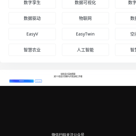
数字孪生
数据可视化
数
数据驱动
物联网
数
EasyV
EasyTwin
空
智慧农业
人工智能
智
轻松设计高效搭建
减少3倍设计改稿与开发运维工作量
免费创作
预约演示
微信扫码关注公众号