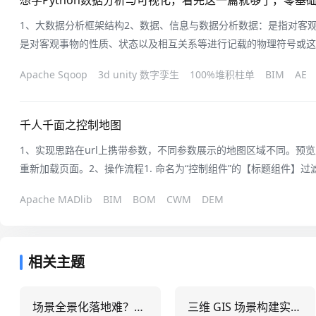
想学Python数据分析与可视化，看完这一篇就够了，零基
1、大数据分析框架结构2、数据、信息与数据分析数据：是指对客
是对客观事物的性质、状态以及相互关系等进行记载的物理符号或这
抽象的符号。数据是信息的表现形式和载体，可以是符号、文字、数
Apache Sqoop
3d unity 数字孪生
100%堆积柱单
BIM
AE
于数据的采集、清理、预处理、分析和挖掘，图形聚焦于解决对光学
换、模式识别及存储显示，可视化聚焦
千人千面之控制地图
1、实现思路在url上携带参数，不同参数展示的地图区域不同。预览后在ur
重新加载页面。2、操作流程1. 命名为“控制组件”的【标题组件】过
2.【控制组件】添加自定义事件，事件类型为【当请求完成或数据变
Apache MADlib
BIM
BOM
CWM
DEM
图V2】做设置主地图动作，代码框内容为return data[0].text。
相关主题
场景全景化落地难？5大行业实战案例+3步实施路径全解析
三维 GIS 场景构建实战：5大关键技术与3类行业落地案例解析