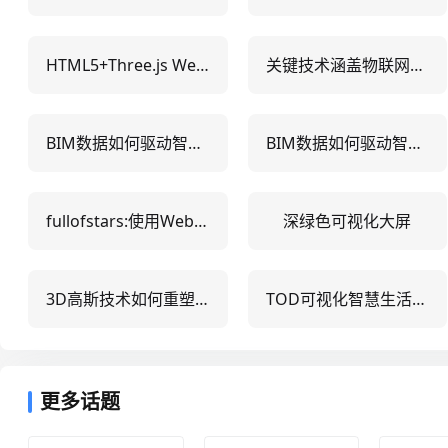
HTML5+Three.js WebGL实现超逼真的海中三维水母动画效果
关键技术涵盖物联网感知、云计算、大数据分析和人工智能，共同支撑数字孪生体的构建与交互过程
BIM数据如何驱动智能建造？5大核心应用场景与数据治理实战指南
BIM数据如何驱动智能建造？5大落地场景与3类常见问题解析
fullofstars:使用WebGL渲染的实时N体银河玩具仿真
深绿色可视化大屏
3D高斯技术如何重塑实时渲染？5大行业落地案例与性能提升实测
TOD可视化智慧生活：5大落地场景+3步实施路径，赋能城市更新决策
更多话题