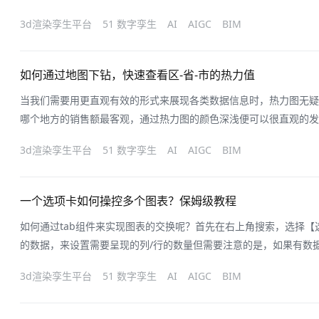
拉（Andrew Abela）制作的一份图表类型选择指南 ⬇️场景分
3d渲染孪生平台
51 数字孪生
AI
AIGC
BIM
计经验，参考了上图的部分内容对其重新总结，整合成以下一些维度。图表类
如何通过地图下钻，快速查看区-省-市的热力值
当我们需要用更直观有效的形式来展现各类数据信息时，热力图无疑
哪个地方的销售额最客观，通过热力图的颜色深浅便可以很直观的发
要大区的销售额数值分布，小到市区级别时，是不是你就开始头疼了
3d渲染孪生平台
51 数字孪生
AI
AIGC
BIM
教你，如何通过地图下钻，实现三级跳的区域热力展示（当然如果你
问题）以下为简单的下钻预览展示👇
一个选项卡如何操控多个图表？保姆级教程
如何通过tab组件来实现图表的交换呢？首先在右上角搜索，选择
的数据，来设置需要呈现的列/行的数量但需要注意的是，如果有数据
【网格布局】-【布局】中也要对应的编辑行数，不然可能就会出现
3d渲染孪生平台
51 数字孪生
AI
AIGC
BIM
去。如果想将Tab变成竖着的，只要将文字方向更改成“竖排”即可
图、饼图，现在看着无比混