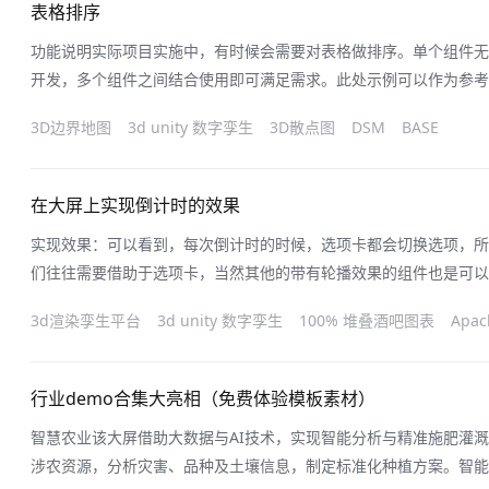
表格排序
功能说明实际项目实施中，有时候会需要对表格做排序。单个组件无
开发，多个组件之间结合使用即可满足需求。此处示例可以作为参考
理。点击图片中 区域1 的三角箭头，即可使 区域2 的内容进行排序
3D边界地图
3d unity 数字孪生
3D散点图
DSM
BASE
序.zip实现思路轮播表格默认展示顺序与数据返回顺序相同，想要
整轮播表格的数据即可。数
在大屏上实现倒计时的效果
实现效果：可以看到，每次倒计时的时候，选项卡都会切换选项，所
们往往需要借助于选项卡，当然其他的带有轮播效果的组件也是可以
现思路：1.创建一个选项卡组件，开启自动轮播，并设置轮播间隔为1
3d渲染孪生平台
3d unity 数字孪生
100% 堆叠酒吧图表
Apac
回调，将s发出来。3.创建一个标题组件，修改默认数据为60或其他
过滤器，用来接受选项
行业demo合集大亮相（免费体验模板素材）
智慧农业该大屏借助大数据与AI技术，实现智能分析与精准施肥灌
涉农资源，分析灾害、品种及土壤信息，制定标准化种植方案。智能