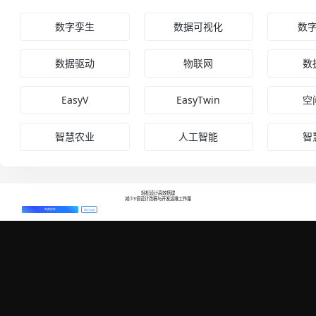
数字孪生
数据可视化
数
数据驱动
物联网
数
EasyV
EasyTwin
空
智慧农业
人工智能
智
轻松设计高效搭建
减少3倍设计改稿与开发运维工作量
免费创作
预约演示