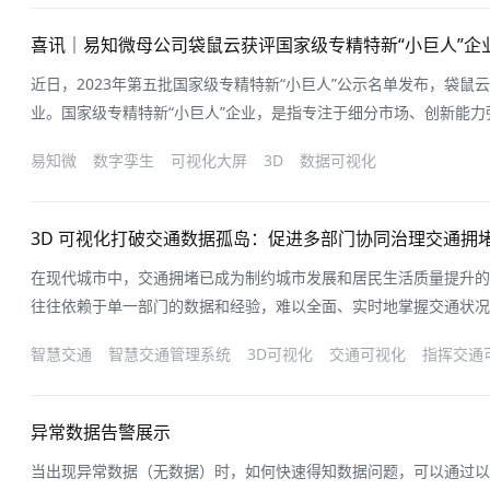
公厅、国务院办公厅《关于推进实施
喜讯｜易知微母公司袋鼠云获评国家级专精特新“小巨人”企
近日，2023年第五批国家级专精特新“小巨人”公示名单发布，袋鼠
业。国家级专精特新“小巨人”企业，是指专注于细分市场、创新能
术、质量效益优的排头兵企业。这些企业，是增强产业链供应链安全
易知微
数字孪生
可视化大屏
3D
数据可视化
展的硬支撑。袋鼠云作为在数字化服务领域的高精尖企业，在数字经
司提供信创数据中台、数
3D 可视化打破交通数据孤岛：促进多部门协同治理交通拥
在现代城市中，交通拥堵已成为制约城市发展和居民生活质量提升的
往往依赖于单一部门的数据和经验，难以全面、实时地掌握交通状况
化技术的不断发展，其在交通管理领域的应用为打破交通数据孤岛、
智慧交通
智慧交通管理系统
3D可视化
交通可视化
指挥交通
新的解决方案。一、交通数据孤岛的现状与挑战在城市交通管理中，
门的路况监控数据、公交公司的运营
异常数据告警展示
当出现异常数据（无数据）时，如何快速得知数据问题，可以通过以