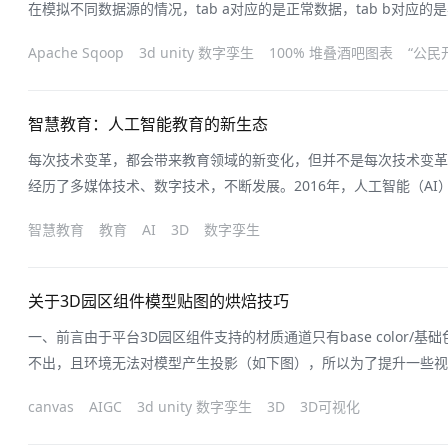
在模拟不同数据源的情况，tab a对应的是正常数据，tab b对应
不显示时，为了让大屏看上去不那么空旷，我们需要显示一个遮罩来
Apache Sqoop
3d unity 数字孪生
100% 堆叠酒吧图表
“公民
路：1、准备一个万用图组件，用于接受选项卡传过来的数据。再准
遮罩，默认隐藏。2、给万
智慧教育：人工智能教育的新生态
每次技术变革，都会带来教育领域的新变化，但并不是每次技术变革
经历了多媒体技术、数字技术，不断发展。2016年，人工智能（A
在众多领域都出现了突破性进展。现阶段，进入人工智能变革教育结
智慧教育
教育
AI
3D
数字孪生
成：由智能教育转向智慧教育，这是教育信息化发展的最高级阶段也
息化发展的历史梳理教育信息化
关于3D园区组件模型贴图的烘焙技巧
一、前言由于平台3D园区组件支持的材质通道只有base color/
不出，且环境无法对模型产生投影（如下图），所以为了提升一些视
图1. 左为C4D默认渲染器效果 包含漫射、反射、折射材质 右为
canvas
AIGC
3d unity 数字孪生
3D
3D可视化
的准备（1）模型UV要烘焙贴图，首先要有一个正确的UV，模型简单