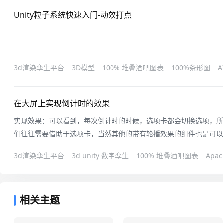
Unity粒子系统快速入门-动效打点
3d渲染孪生平台
3D模型
100% 堆叠酒吧图表
100%条形图
A
在大屏上实现倒计时的效果
实现效果：可以看到，每次倒计时的时候，选项卡都会切换选项，所
们往往需要借助于选项卡，当然其他的带有轮播效果的组件也是可以
现思路：1.创建一个选项卡组件，开启自动轮播，并设置轮播间隔为1
3d渲染孪生平台
3d unity 数字孪生
100% 堆叠酒吧图表
Apac
回调，将s发出来。3.创建一个标题组件，修改默认数据为60或其他
过滤器，用来接受选项
相关主题