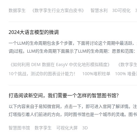
于单一的数据表达形 式，难以直观呈现复杂的水文动态与洪水演进
数据孪生
《数字孪生行业方案白皮书》
智慧水利
3D可视化
融合虚 拟仿真、可视化技术和数字孪生理念，构建起多维度的动态表
砌\到\场景复现\的跨
2024大语言模型的微调
一个LLM的生命周期包含多个步骤，下面将讨论这个周期中最活跃、最密集的部
调)过程。LLM的生命周期下面展示了LLM的生命周期：愿景和范
你的LLM作为一个更加通用的工具还是以处理特定任务为目标，如命
《如何利用 DEM 数据在 EasyV 中优化地形模拟精度》
《数字孪
义的命名实体)。模型选择：选择从头训练一个模型还是修改一个已
10个挑战，测试你的图表设计能力！
100%堆积柱单
100% 堆
个已有
打造阅读新空间，我们需要一个怎样的智慧图书馆？
以下内容来自于易知微官网，点击一下，即可进入官网了解详情。注
灯塔指引着人们前进的方向，同时图书馆也是一个城市的灵魂。图书
在城市文明建设过程中起着不可替代的作用。数字技术让图书馆从资
智慧图书馆
数字孪生
可视化大屏
3D
基于数字技术构建智慧图书馆是图书馆转型进程中面临的重大课题。