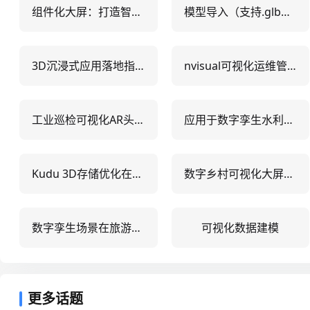
组件化大屏：打造智能化时代的数据展示利器
模型导入（支持.glb格式）：5步实现轻量3D模型零门槛接入
3D沉浸式应用落地指南：5大行业实战案例与技术选型避坑清单
nvisual可视化运维管理
工业巡检可视化AR头盔
应用于数字孪生水利工程的数据中台
Kudu 3D存储优化在大规模数据可视化中的市场趋势与挑战
数字乡村可视化大屏都展示哪些内容
数字孪生场景在旅游管理中的应用
可视化数据建模
更多话题