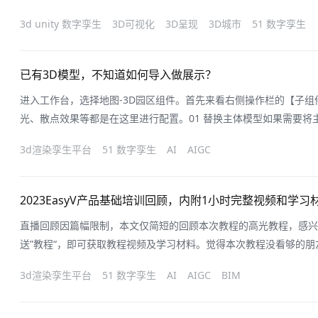
行空位，接下来就是基于数据修改组件样式。修改样式首先在样式-
3d unity 数字孪生
3D可视化
3D呈现
3D城市
51 数字孪生
字段中，找到柱子所对应的字段，修改最大值，让柱子有地方可以做
示值对应的字段，将展示的后缀从“
已有3D模型，不知道如何导入做展示？
进入工作台，选择地图-3D园区组件。首先来看右侧操作栏的【子
光、散点效果等都是在这里进行配置。01 替换主体模型如果需要将
【子组件管理】-【自定义模型】中设置。上传文件：上传的是本地的
3d渲染孪生平台
51 数字孪生
AI
AIGC
改：可以替换成素材广场中提供的官方模型我以“更改”模型为例，添加
楼】，可以看到原有的
2023EasyV产品基础培训回顾，内附1小时完整视频和学习
直播回顾因篇幅限制，本文仅简短的回顾本次教程的高光教程，感兴
送”教程“，即可获取教程视频及学习材料。觉得本次教程没看够的
月几号，我们等你！预约链接p1：前期准备在使用产品之前，我们
3d渲染孪生平台
51 数字孪生
AI
AIGC
BIM
一款电器，最好还是先浏览一遍产品说明书，防止之后的踩坑~当然
明书】，对小白新手友好！详细的