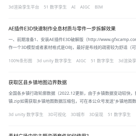
各版块并不是独立的，而是相辅相成。因此，交互组件也就必不可少。
3d渲染孪生平台
51 数字孪生
AI
AIGC
BIM
通过不写代码的形式，快速实现交互效果！-PART1-事件交互📚
通过按钮
AE插件E3D快速制作全息材质与零件一步拆解效果
一、前期准备1、安装AE插件E3D破解版（http://www.gfxcamp.com/e
作一个3D模型或者素材格式是OBJ，最好是布线的疏密较为舒适（
3、如果需要做拆解动画就需要把模型在Blender里拆分为需要展
100%条形图
3d unity 数字孪生
AIGC
51 数字孪生
3d渲染
实现画面的色彩相似的图 到这里基本准备就差不多了～二、全息效
获取区县乡镇地图边界数据
全国各乡镇行政轮廓数据（2022.12更新，由于乡镇数据变动较快
镇.zip如需获取乡镇地图数据压缩包，可在本公众号发送“乡镇地图数据
所需乡镇所属区县的adcodeadcode是由国家基础地理信息中心
3d unity 数字孪生
3D可视化
3D城市
3D呈现
51 数字孪生
个对应码表👇AMap_adcode_citycode.xlsx例如「浙江省-台州