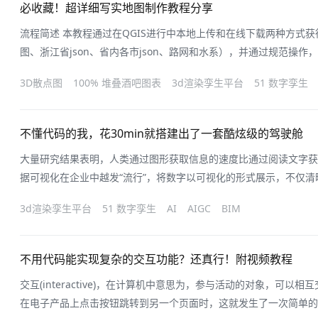
必收藏！超详细写实地图制作教程分享
流程简述 本教程通过在QGIS进行中本地上传和在线下载两种方式
图、浙江省json、省内各市json、路网和水系），并通过规范操作
PDF矢量文件。在AI和PS中对矢量数据进行数据对齐以及样式的设计
3D散点图
100% 堆叠酒吧图表
3d渲染孪生平台
51 数字孪生
孪生可视化平台（easyv.cloud），完成地图组件的搭建配置，及交
不懂代码的我，花30min就搭建出了一套酷炫级的驾驶舱
大量研究结果表明，人类通过图形获取信息的速度比通过阅读文字获
据可视化在企业中越发“流行”，将数字以可视化的形式展示，不仅
让管理者快速了解细节，做出决策。既然如此，一个好用的工具就变
3d渲染孪生平台
51 数字孪生
AI
AIGC
BIM
开发人员啊，可以自己写代码开发。但痛点在于，又希望完成的进度
然已有一个能直接上手的平台，何
不用代码能实现复杂的交互功能？还真行！附视频教程
交互(interactive)，在计算机中意思为，参与活动的对象，可
在电子产品上点击按钮跳转到另一个页面时，这就发生了一次简单的