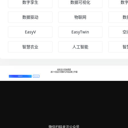
数字孪生
数据可视化
数
数据驱动
物联网
数
EasyV
EasyTwin
空
智慧农业
人工智能
智
轻松设计高效搭建
减少3倍设计改稿与开发运维工作量
免费创作
预约演示
微信扫码关注公众号