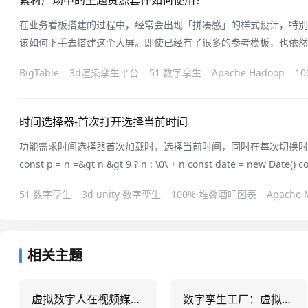
素材广场中的主题资源套件如何使用？
在业务看板搭建的过程中，经常会出现「拼凑感」的样式设计，特别
该如何下手去搭建这个大屏。即使已经有了很多的参考模板，也依然
于是乎，EasyV发现了大家的这个痛点，结合典型业务场景的示例
BigTable
3d渲染孪生平台
51 数字孪生
Apache Hadoop
1
大家使用，目前已覆盖颜色规范、文字、地图、图表、装饰等各大类
用风格样式一致的各类组件，降
时间选择器-首次打开选择当前时间
功能需求时间选择器首次加载时，选择当前时间，同时在每次切换时
const p = n =&gt n &gt 9 ? n : \0\ + n const date = new Date() const YYYY = date.getFullYear()
const MM = p(date.getMonth() + 1) const dd = p(date
51 数字孪生
3d unity 数字孪生
100% 堆叠酒吧图表
Apache 
相关主题
虚拟数字人在视频媒体中的表现技巧
数字孪生工厂：虚拟与现实的完美融合