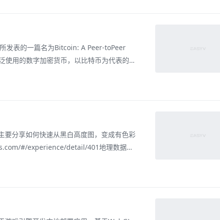
表的一篇名为Bitcoin: A Peer-toPeer
是第一个广泛使用的数字加密货币，以比特币为代表的
比特币底层的基础架构与分布式计算范式也被
体之后的第
主要分享如何快速从黑白高度图，变成有色彩
m/#/experience/detail/401地理数据网
.vizart.io/cartography-collection二、风