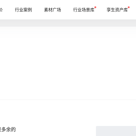
价
行业案例
素材广场
行业场景库
孪生资产库
是多余的