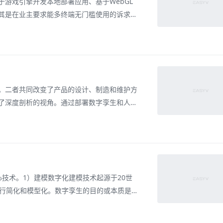
游戏引擎开发本地部署应用、基于WebGL
其是在业主要求能多终端无门槛使用的诉求
U集群，提供音视频串流、应用云化的云端渲染
即可进行云端的渲染体验。适用于GPU渲染工
。二者共同改变了产品的设计、制造和维护方
了深度剖析的视角。通过部署数字孪生和人工
在节约成本、提高效率和改善可持续性方面获
题，产品质量也得到了提高。此外，创新通过
技术。1）建模数字化建模技术起源于20世
进行简化和模型化。数字孪生的目的或本质是
的不确定性。所以建立物理实体的数字化模型
技术，也是“数化”阶段的核心。数字孪生的