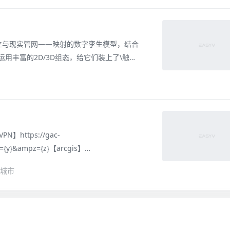
立与现实管网——映射的数字孪生模型，结合
用丰富的2D/3D组态，给它们装上了\触角
程系统，助力城市供热信息化升级改造，深挖热
基于数字孪生模型，构建供热云平台算法：预
https://gac-
y={y}&ampz={z}【arcgis】
orld_Imagery/MapServer/tile/{z
D城市