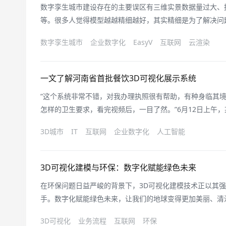
数字孪生城市建设存在的主要误区有三维实景数据量过大、
等。很多人觉得模型越越精细越好，其实精细是为了解决问
代，数字化转型成为社会发展的核心议题之一。要想做优做
数字孪生城市
企业数字化
EasyV
互联网
云渲染
供坚实支撑，加大人工智能、区块链、数字孪生等前沿技术研
用的，管用才是第一要义。”&n
一文了解河南省首批餐饮3D可视化展示系统
“这个系统非常不错，对我办理执照很有帮助，有种身临其
怎样的卫生要求，看完视频后，一目了然。”6月12日上午
务服和大数据中心工作人员引导下，通过餐饮3D可视化模
3D城市
IT
互联网
企业数字化
人工智能
区块的设置后感叹道。一直以来，很多小餐饮从业者在开办
合相关食品安全要求普遍存在着疑
3D可视化建模与环保：数字化赋能绿色未来
在环保问题日益严峻的背景下，3D可视化建模技术正以其
手。数字化赋能绿色未来，让我们的地球变得更加美丽、清
了更高效、精准的解决方案。通过建立数字化的环境模型，
3D可视化
业务流程
互联网
环保
规划到自然生态，从空气质量到水资源，3D可视化建模让