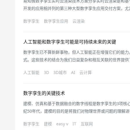
易知微数字孪生实时云渲染技术方案分享实时云渲染是和基于
开发的应用相并列的第三种大型数字孪生应用交付方案，尤
中，该方案具有一定的优势。实时云渲染是基于分布式GP
数字孪生
数字孪生应用
云渲染
平台。用户只需上传应用包、发布应用、访问链接三个步骤
作站、数字孪生以及AR/VR
人工智能和数字孪生可能是可持续未来的关键
数字孪生已不算新鲜事物，但人工智能正在增强它们的能力
式。这些技术的结合为我们日益复杂和相互关联的世界提供
智能，企业和组织可以获得对其运营的细致洞察，使之能够
人工智能
3D
3D城市
AI
云计算
得显著效益。通过减少缺陷和加速解决整个生命周期中的问
更加频繁和全面的发展而增加。Ga
数字孪生的关键技术
建模、仿真和基于数据融合的数字线程是数字孪生的3项核心
纪50年代，建模的目的是将我们对物理世界或问题的理解
通过数字化和模型化，消除各种物理实体、特别是复杂系统
数字孪生
建模
easy v
IT
互联网
或信息建模技术是创建数字孪生、实现数字孪生的源头和核心