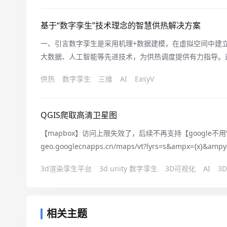
模型发展分为4个阶段，这种划
基于“数字孪生”技术理念的智慧供热解决方案
一、引言数字孪生是采用机理+数据建模，在虚拟空间中建
大数据、人工智能等先进技术，为供热调度提供有力指导。运
\，接通了”血脉“，装上了”大脑“，数字孪生智慧供热全流
供热
数字孪生
三维
AI
EasyV
力大数据价值。二、数字孪生：精细管理&nbsp赋能决策
测未来时段用热需求，
QGIS爬取高清卫星图
【mapbox】访问上限失效了，后续不再支持【google不用VPN】
geo.googlecnapps.cn/maps/vt?lyrs=s&ampx={x}&amp
https://server.arcgisonline.com/arcgis/rest/services/W
3d渲染孪生平台
3d unity 数字孪生
3D可视化
AI
3
相关主题