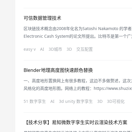
科学、合理的解决途径。数字化环保不
可信数据管理技术
区块链技术概念由2008年化名为Satoshi Nakamoto 的学者所发
Electronic Cash System的论文所提出。比特币
数字加密货币引起了社会各界的广泛关注。区块链技术作为
easy v
AI
3D城市
3D
交互配置
认为是继大型机、个人计算机、互联网、移动通信和社交媒
Blender地理高度图快速颜色替换
一、高度地形置换网上有很多教程，这边不多做赘述，这次
风格化的高度地形图。网络上的教程：https://www.shuzixs.co
站：https://www.gscloud.cn/search参考样式：https://www
51 数字孪生
AI
3d unity 数字孪生
3D
3D可视化
格处
【技术分享】易知微数字孪生实时云渲染技术方案