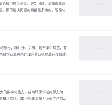
摄影模型缺少语义、更新困难、建模成本高
题，而不解决问题的精细是多余的。智能化时
强信息通信业，为推动经济社会高质量发展提
发力度至关重要。“80\%的数字孪生是没有
境的感觉，隔油池、后厨、前台怎么设置，有
，某餐饮业主黄某办理完营业执照后在浚县政
型大屏幕直观的学习了餐饮店内大厅、厨房各
餐饮店的时候，对于如何进行门店装修才能符
强大的数字化能力，成为环保领域的得力助
洁和可持续。3D可视化建模为环保工作带来
我们可以更好地分析环境问题和影响。从城市
我们可以从多个维度观察和研究环境，找到更