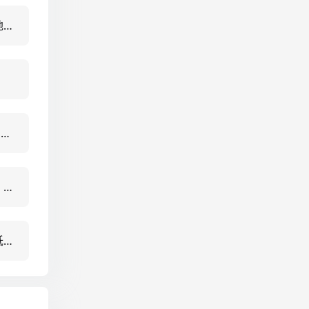
虚实人联动如何落地？5大行业实战案例+3步实施路径
Data+AI如何驱动智能决策？5大落地场景与数据可视化实战指南
港口作业智能协调：可视化技术
实时云渲染如何降低90%渲染成本？5大落地场景与性能对比数据