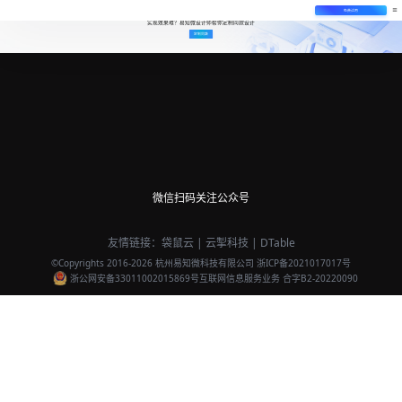
免费试用
实现效果难？易知微设计师帮你定制同款设计
定制同款
微信扫码关注公众号
友情链接：
袋鼠云
|
云掣科技
|
DTable
©Copyrights 2016-
2026
杭州易知微科技有限公司
浙ICP备2021017017号
浙公网安备33011002015869号
互联网信息服务业务 合字B2-20220090