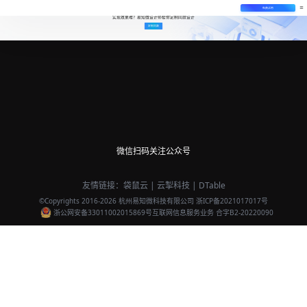
免费试用
实现效果难？易知微设计师帮你定制同款设计
定制同款
微信扫码关注公众号
友情链接：
袋鼠云
|
云掣科技
|
DTable
©Copyrights 2016-
2026
杭州易知微科技有限公司
浙ICP备2021017017号
浙公网安备33011002015869号
互联网信息服务业务 合字B2-20220090