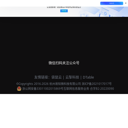
免费试用
实现效果难？易知微设计师帮你定制同款设计
定制同款
微信扫码关注公众号
友情链接：
袋鼠云
|
云掣科技
|
DTable
©Copyrights 2016-
2026
杭州易知微科技有限公司
浙ICP备2021017017号
浙公网安备33011002015869号
互联网信息服务业务 合字B2-20220090