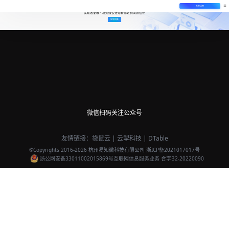
免费试用
实现效果难？易知微设计师帮你定制同款设计
定制同款
微信扫码关注公众号
友情链接：
袋鼠云
|
云掣科技
|
DTable
©Copyrights 2016-
2026
杭州易知微科技有限公司
浙ICP备2021017017号
浙公网安备33011002015869号
互联网信息服务业务 合字B2-20220090