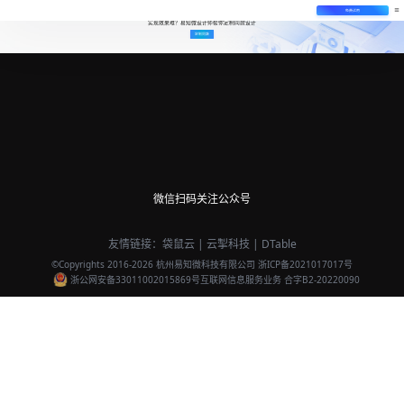
免费试用
实现效果难？易知微设计师帮你定制同款设计
定制同款
微信扫码关注公众号
友情链接：
袋鼠云
|
云掣科技
|
DTable
©Copyrights 2016-
2026
杭州易知微科技有限公司
浙ICP备2021017017号
浙公网安备33011002015869号
互联网信息服务业务 合字B2-20220090