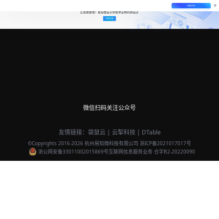
免费试用
实现效果难？易知微设计师帮你定制同款设计
定制同款
微信扫码关注公众号
友情链接：
袋鼠云
|
云掣科技
|
DTable
©Copyrights 2016-
2026
杭州易知微科技有限公司
浙ICP备2021017017号
浙公网安备33011002015869号
互联网信息服务业务 合字B2-20220090