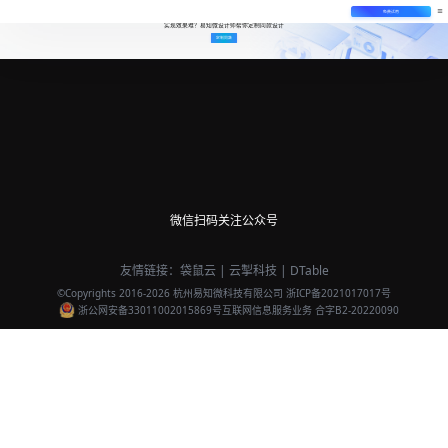
免费试用
实现效果难？易知微设计师帮你定制同款设计
定制同款
微信扫码关注公众号
友情链接：
袋鼠云
|
云掣科技
|
DTable
©Copyrights 2016-
2026
杭州易知微科技有限公司
浙ICP备2021017017号
浙公网安备33011002015869号
互联网信息服务业务 合字B2-20220090