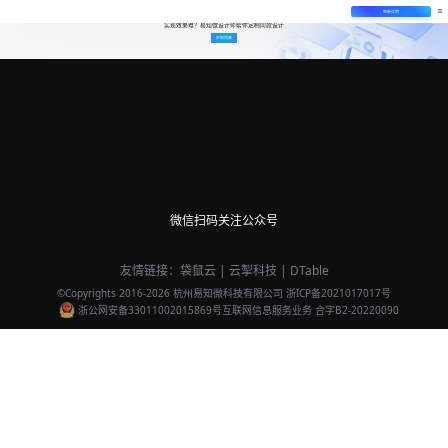
免费试用
实现效果难？易知微设计师帮你定制同款设计
定制同款
微信扫码关注公众号
友情链接：
袋鼠云
|
云掣科技
|
DTable
©Copyrights 2016-
2026
杭州易知微科技有限公司
浙ICP备2021017017号
浙公网安备33011002015869号
互联网信息服务业务 合字B2-20220090