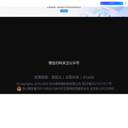
免费试用
实现效果难？易知微设计师帮你定制同款设计
定制同款
微信扫码关注公众号
友情链接：
袋鼠云
|
云掣科技
|
DTable
©Copyrights 2016-
2026
杭州易知微科技有限公司
浙ICP备2021017017号
浙公网安备33011002015869号
互联网信息服务业务 合字B2-20220090