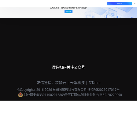
免费试用
实现效果难？易知微设计师帮你定制同款设计
定制同款
微信扫码关注公众号
友情链接：
袋鼠云
|
云掣科技
|
DTable
©Copyrights 2016-
2026
杭州易知微科技有限公司
浙ICP备2021017017号
浙公网安备33011002015869号
互联网信息服务业务 合字B2-20220090