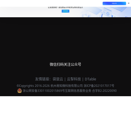
免费试用
实现效果难？易知微设计师帮你定制同款设计
定制同款
微信扫码关注公众号
友情链接：
袋鼠云
|
云掣科技
|
DTable
©Copyrights 2016-
2026
杭州易知微科技有限公司
浙ICP备2021017017号
浙公网安备33011002015869号
互联网信息服务业务 合字B2-20220090