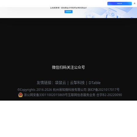
免费试用
实现效果难？易知微设计师帮你定制同款设计
定制同款
微信扫码关注公众号
友情链接：
袋鼠云
|
云掣科技
|
DTable
©Copyrights 2016-
2026
杭州易知微科技有限公司
浙ICP备2021017017号
浙公网安备33011002015869号
互联网信息服务业务 合字B2-20220090