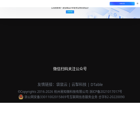
免费试用
实现效果难？易知微设计师帮你定制同款设计
定制同款
微信扫码关注公众号
友情链接：
袋鼠云
|
云掣科技
|
DTable
©Copyrights 2016-
2026
杭州易知微科技有限公司
浙ICP备2021017017号
浙公网安备33011002015869号
互联网信息服务业务 合字B2-20220090