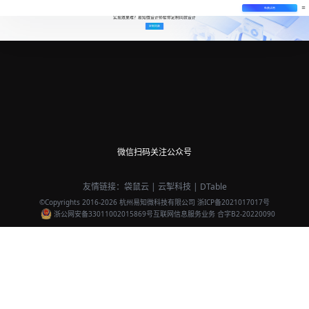
免费试用
实现效果难？易知微设计师帮你定制同款设计
定制同款
微信扫码关注公众号
友情链接：
袋鼠云
|
云掣科技
|
DTable
©Copyrights 2016-
2026
杭州易知微科技有限公司
浙ICP备2021017017号
浙公网安备33011002015869号
互联网信息服务业务 合字B2-20220090