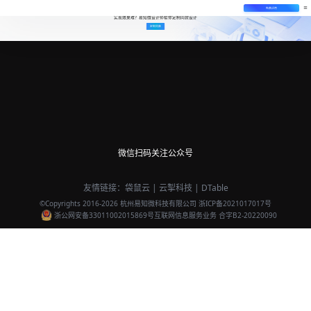
免费试用
实现效果难？易知微设计师帮你定制同款设计
定制同款
微信扫码关注公众号
友情链接：
袋鼠云
|
云掣科技
|
DTable
©Copyrights 2016-
2026
杭州易知微科技有限公司
浙ICP备2021017017号
浙公网安备33011002015869号
互联网信息服务业务 合字B2-20220090